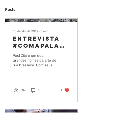
Posts
16 de abr. de 2019
∙
5
min
Entrevista
#Comapalavra:
Raul Zito
Raul Zito é um dos
grandes nomes da arte de
rua brasileira. Com seus
murais híbridos
monumentais, mesclando
fotografia, colagem e
pintura, Z
504
0
4