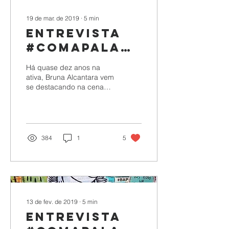
19 de mar. de 2019
∙
5
min
Entrevista
#Comapalavra:
Bruna
Há quase dez anos na
Alcântara
ativa, Bruna Alcantara vem
se destacando na cena
com seu trabalho
politizado, contestador e
de estética forte. Aqui,...
384
1
5
13 de fev. de 2019
∙
5
min
Entrevista