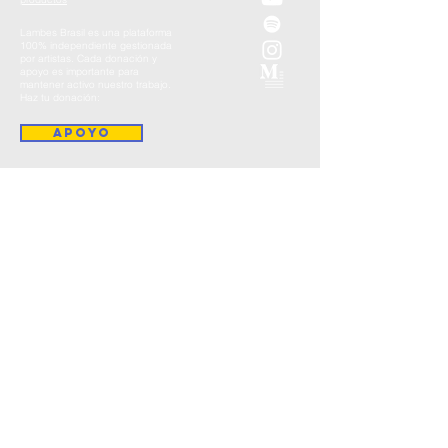
Lambes Brasil es una plataforma
100% independiente gestionada
por artistas. Cada donación y
apoyo es importante para
mantener activo nuestro trabajo.
Haz tu donación:
apoyo
instagram.com/lambesbrasil
lambesbrasil@gmail.com