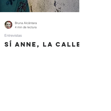
Bruna Alcântara
4 min de lectura
Entrevistas
Sí Anne, la calle
es nuestro
lugar!
Con la inocencia de quien comienza a dibujar
desde pequeña, siguiendo los rasgos de su
hermana, Anne Souza cautiva las miradas de
quienes...