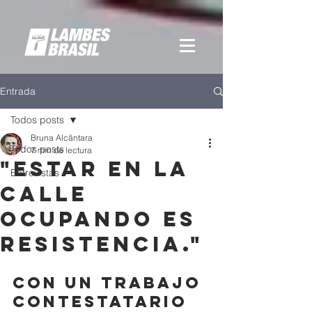
Entrada
Todos posts
Bruna Alcântara
Todos posts
7 min de lectura
"ESTAR EN LA
Entrevistas
CALLE
OCUPANDO ES
RESISTENCIA."
Con un trabajo 
contestatario 