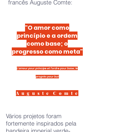
francês Auguste Comte:
"O amor como
princípio e a ordem
como base; o
progresso como meta"
L’amour pour principe et l’ordre pour base; le
progrès pour but
A u g u s t e C o m t e
Vários projetos foram
fortemente inspirados pela
bandeira imperial verde-