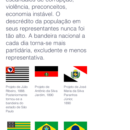
violência, preconceitos,
economia instável. O
descrédito da população em
seus representantes nunca foi
tão alto. A bandeira nacional a
cada dia torna-se mais
partidária, excludente e menos
representativa.
Projeto de Júlio
Projeto de
Projeto de José
Ribeiro, 1888.
Antônio da Silva
Maria da Silva
Posteriormente
Jardim, 1890
Paranhos
tornou-se a
Júnior,
bandeira do
1890
estado de São
Paulo