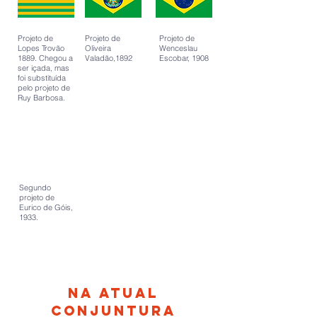
Projeto de
Projeto de
Projeto de
Lopes Trovão
Oliveira
Wenceslau
1889. Chegou a
Valadão,1892
Escobar, 1908
ser içada, mas
foi substituída
pelo projeto de
Ruy Barbosa.
Segundo
projeto de
Eurico de Góis,
1933.
Na atual
conjuntura