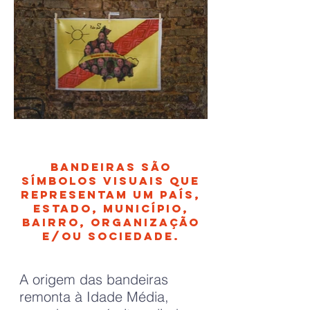
BANDEIRAS SÃO
SÍMBOLOS VISUAIS QUE
REPRESENTAM UM PAÍS,
ESTADO, MUNICÍPIO,
BAIRRO, ORGANIZAÇÃO
E/OU SOCIEDADE.
A origem das bandeiras
remonta à Idade Média,