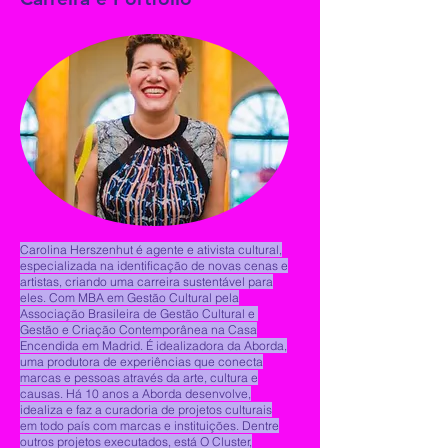
Carolina Herszenhut é agente e ativista cultural,
especializada na identificação de novas cenas e
artistas, criando uma carreira sustentável para
eles. Com MBA em Gestão Cultural pela
Associação Brasileira de Gestão Cultural e
Gestão e Criação Contemporânea na Casa
Encendida em Madrid. É idealizadora da Aborda,
uma produtora de experiências que conecta
marcas e pessoas através da arte, cultura e
causas. Há 10 anos a Aborda desenvolve,
idealiza e faz a curadoria de projetos culturais
em todo país com marcas e instituições. Dentre
outros projetos executados, está O Cluster,