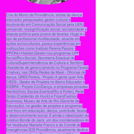
Cria do Morro da Providência, artista da dança,
educador, pesquisador, gestor cultural e
doutorando em Comunicação Social pela UERJ
pensando: ressignificação social, sociabilidade e
disputa política para jovens de favelas. Hugo é o
tipo de profissional multifacetado, atuante em
ações socioculturais, possuí experiências em
instituições como Instituto Pereira Passos -
IPP/ONU-Habitat (Gestor nos programas UPP
Social/Rio+Social), Secretaria Estadual de
Cultura/Superintendência de Cultura e Território
(Assistente de gerenciamento no Programa Favela
Criativa), nas ONGs Redes da Maré - Oficinas de
dança, GRES Portela - Projeto A gente quer Arte,
CIEDS - Gestor de Projetos no Bairro Educador e
IDEBRA - Projeto ConDança, e empresas privadas:
Atento(Vivo), Escala Eventos(Rio à Porter), Rede
Globo (Caldeirão do Huck) e Firjan(Fashion
Business), Museu de Arte do Rio (Gerente de
Educação), na gestão de projetos e programas
com foco em educação, dança, juventude, favela
e desenvolvimento social. É ainda o idealizador do
coletivo Bonde do Jack, um dos coordenadores do
Pré Vestibular Marielle Franco e do Comitê de
Emergências SOS Providência, atualmente dedica-