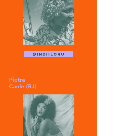
@indiiloru
Pietra
Canle (RJ)