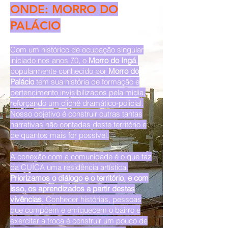
ONDE: MORRO DO
PALÁCIO
Com um histórico de ocupação singular
iniciado nos anos 70, o
Morro do Ingá
,
popularmente conhecido por
Morro do
Palácio
tem sua história de formação e
pertencimento invisibilizados pela mídia,
reforçando um clichê dramático-policial.
Nosso objetivo é construir outras tantas
narrativas não contadas deste território e
de quantos mais for possível.
A conexão com a comunidade é o que faz
da CUÍCA uma residência artística.
Priorizamos o diálogo e o território, e com
isso, os aprendizados a partir destas
vivências.
Conhecer histórias, pessoas
que compõem e enriquecem o bairro e
exercitar a troca é construir um pouco de