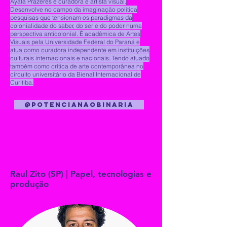
Ayala Prazeres é curadora e artista visual.
Desenvolve no campo da imaginação política
pesquisas que tensionam os paradigmas da
colonialidade do saber, do ser e do poder numa
perspectiva anticolonial. É acadêmica de Artes
Visuais pela Universidade Federal do Paraná e
atua como curadora independente em instituições
culturais internacionais e nacionais. Tendo atuado
também como crítica de arte contemporânea no
circuito universitário da Bienal Internacional de
Curitiba.
@potencianaobinaria
Raul Zito (SP) | Papel, tecnologias e
produção