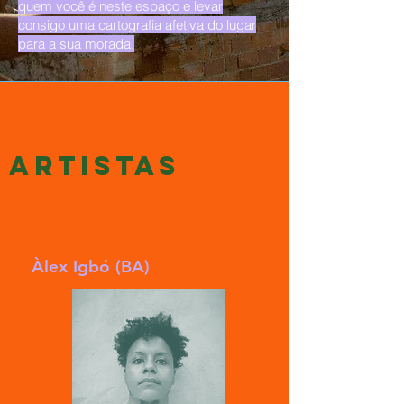
quem você é neste espaço e levar
consigo uma cartografia afetiva do lugar
para a sua morada.
ARtistas
Àlex Igbó (BA)