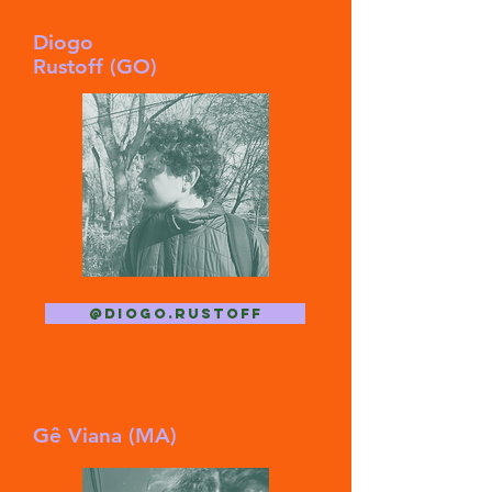
Diogo
Rustoff (GO)
@diogo.rustoff
Gê Viana (MA)