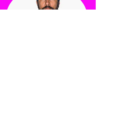
Se dedica às artes públicas desde 1997, tem como
base principal a fotografia. Atualmente denomina o
que faz de “fotografia expandida”, tanto pela
hiperdimensão das imagens, quanto pela busca de
possibilidades da linguagem fotográfica - como
processos fotoquímicos, pesquisas de suportes e
interações multi-linguagens. Em 2007 passou a
desenvolver seus murais de intervenção urbana
com técnicas híbridas de colagem e pintura, nas
quais confrontam o realismo intrínseco à fotografia
com a capacidade orgânica da pintura gestual.
Seus trabalhos abordam o campo daquilo que é
sagrado, brotando entre a vida urbana e as
manifestações originárias, o trânsito
cultura/natureza, bem como os entraves da
relação humana com os dispositivos de controle e