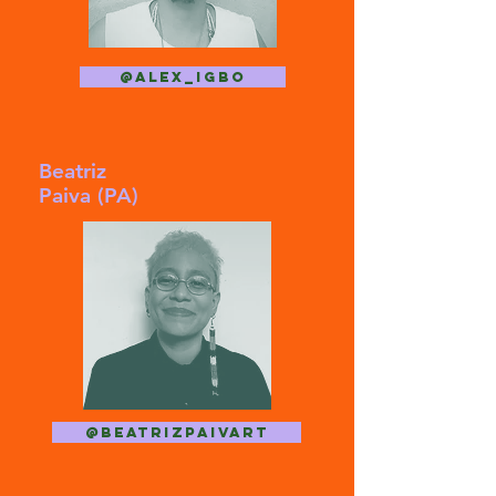
@alex_igbo
Beatriz
Paiva (PA)
@beatrizpaivart