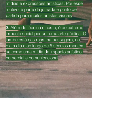
mídias e expressões artísticas. Por esse
motivo, é parte da jornada e ponto de
partida para muitos artistas visuais
3.
Além de técnica e custo, é de extremo
impacto social por ser uma arte pública. O
lambe está nas ruas, na passagem, no
dia a dia e ao longo de 5 séculos mantém-
se como uma mídia de impacto artístico,
comercial e comunicacional