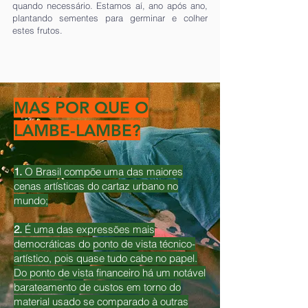
quando necessário. Estamos aí, ano após ano,
plantando sementes para germinar e colher
estes frutos.
MAS POR QUE O
LAMBE-LAMBE?
1.
O Brasil compõe uma das maiores
cenas artísticas do cartaz urbano no
mundo;
2.
É uma das expressões mais
democráticas do ponto de vista técnico-
artístico, pois quase tudo cabe no papel.
Do ponto de vista financeiro há um notável
barateamento de custos em torno do
material usado se comparado à outras