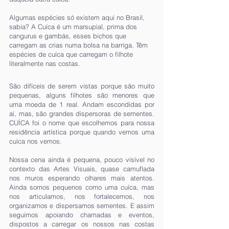
Algumas espécies só existem aqui no Brasil,
sabia? A Cuíca é um marsupial, prima dos
cangurus e gambás, esses bichos que
carregam as crias numa bolsa na barriga. Têm
espécies de cuíca que carregam o filhote
literalmente nas costas.
São difíceis de serem vistas porque são muito
pequenas, alguns filhotes são menores que
uma moeda de 1 real. Andam escondidas por
aí, mas, são grandes dispersoras de sementes.
CUÍCA foi o nome que escolhemos para nossa
residência artística porque quando vemos uma
cuíca nos vemos.
Nossa cena ainda é pequena, pouco visível no
contexto das Artes Visuais, quase camuflada
nos muros esperando olhares mais atentos.
Ainda somos pequenos como uma cuíca, mas
nos articulamos, nos fortalecemos, nos
organizamos e dispersamos sementes. E assim
seguimos apoiando chamadas e eventos,
dispostos a carregar os nossos nas costas