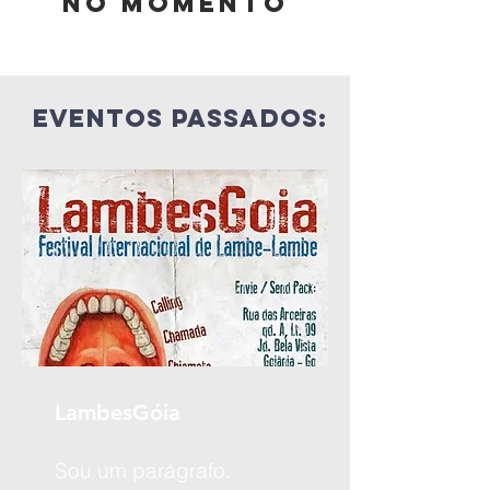
no momento
eventos passados:
LambesGóia
Sou um parágrafo.