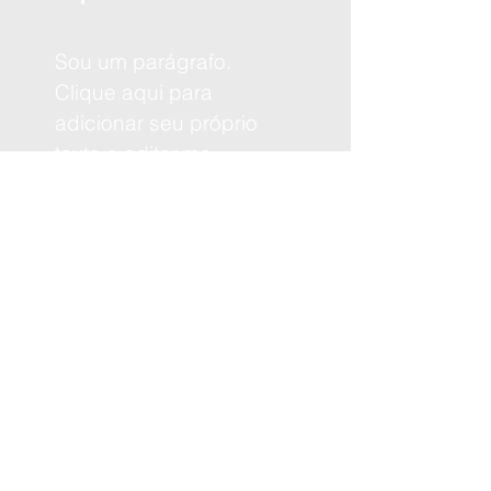
Sou um parágrafo.
Clique aqui para
adicionar seu próprio
texto e editar-me.
Termos e Condições, política de
entrega, troca e devolução de
produtos​
O Lambes Brasil é uma plataforma
100% independente e gerida por
artistas. Toda doação e apoio é
importante para mantermos nosso
trabalho ativo. Faça sua doação: