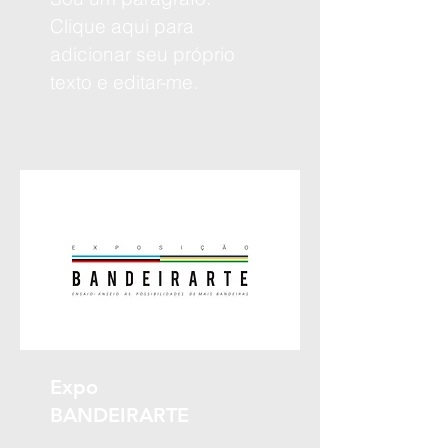
Clique aqui para
adicionar seu próprio
texto e editar-me.
Expo
BANDEIRARTE