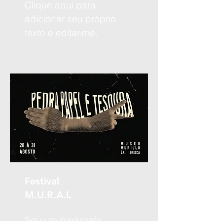
Clique aqui para
adicionar seu próprio
texto e editar-me.
Festival
M.U.R.A.L
Sou um parágrafo.