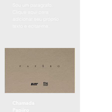
Sou um parágrafo.
Clique aqui para
adicionar seu próprio
texto e editar-me.
Chamada
Papiiro