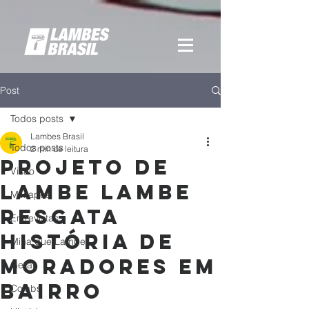
Post
Todos posts
Lambes Brasil
Todos posts
2 min de leitura
PROJETO DE
Visão
LAMBE LAMBE
Mixtapes
RESGATA
Entrevistas
HISTÓRIA DE
Mina que Lambe
MORADORES EM
Geral
BAIRRO
Colabs