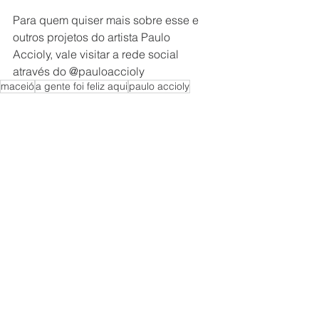
Para quem quiser mais sobre esse e 
outros projetos do artista Paulo 
Accioly, vale visitar a rede social 
através do @pauloaccioly 
maceió
a gente foi feliz aqui
paulo accioly
Entrevistas
Ver tudo
Posts recentes