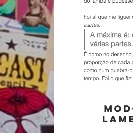
do lambe e pudesse 
Foi aí que me liguei
partes.
A máxima é: q
várias partes.
É como no desenho,
proporção de cada p
como num quebra-cab
tempo. Foi o que fiz:
Mod
lamb