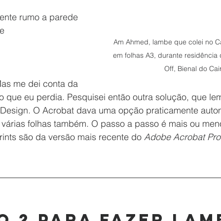
ciente rumo a parede 
te
Am Ahmed, lambe que colei no C
em folhas A3, durante residência
Off, Bienal do Cair
as me dei conta da 
 que eu perdia. Pesquisei então outra solução, que le
 Design. O Acrobat dava uma opção praticamente auto
 várias folhas também. O passo a passo é mais ou men
rints são da versão mais recente do 
Adobe Acrobat Pro
 2 para fazer lam