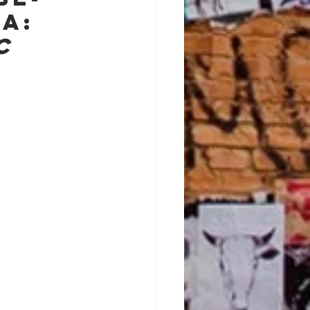
a: 
C