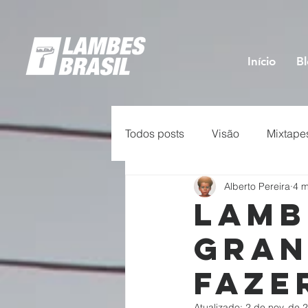
Início
B
Todos posts
Visão
Mixtape
Alberto Pereira
4 m
Lamb
gran
faze
Atualizado:
2 de nov. de 