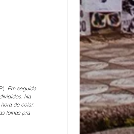
P). 
Em seguida 
ivididos. Na 
hora de colar, 
s folhas pra 