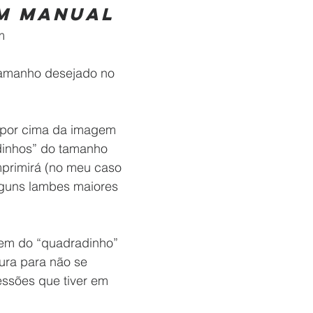
m manual
m
tamanho desejado no 
 por cima da imagem 
dinhos” do tamanho 
mprimirá (no meu caso 
lguns lambes maiores 
em do “quadradinho” 
ra para não se 
ssões que tiver em 