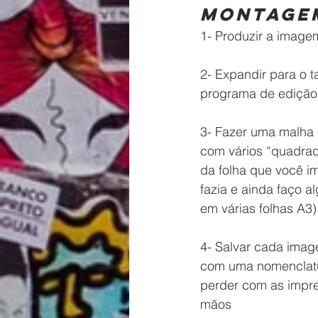
Montage
1- Produzir a image
2- Expandir para o 
programa de edição
3- Fazer uma malha
com vários “quadra
da folha que você i
fazia e ainda faço a
em várias folhas A3)
4- Salvar cada imag
com uma nomenclatu
perder com as impre
mãos