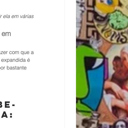
 ela em várias 
a em 
azer com que a 
 expandida é 
or bastante 
be-
a: 