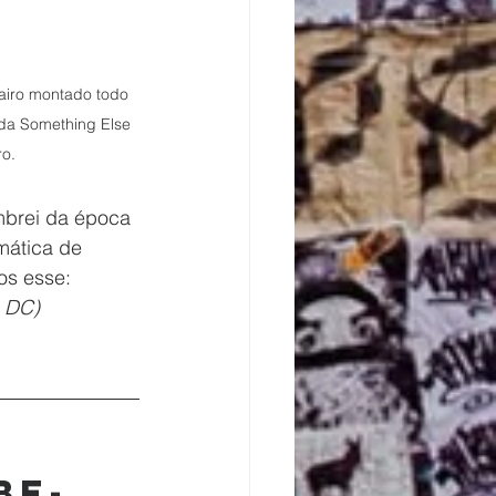
airo montado todo 
 da Something Else 
o. 
mbrei da época 
mática de 
os esse: 
 DC)
be-