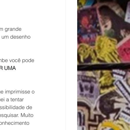
em grande 
r um desenho 
ambe você pode 
R UMA 
e imprimisse o 
i a tentar 
sibilidade de 
quisar. Muito 
conhecimento 