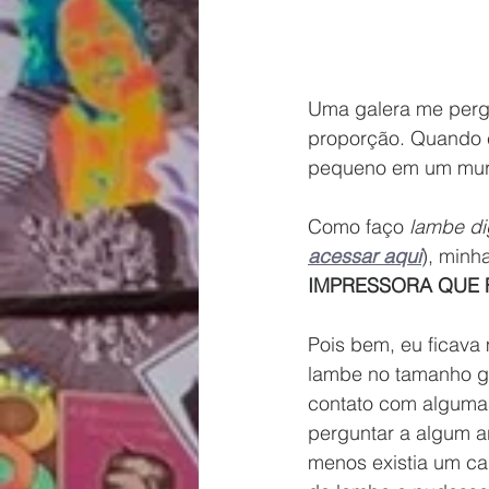
Uma galera me perg
proporção. Quando 
pequeno em um mura
Como faço 
lambe dig
acessar aqui
), minh
IMPRESSORA QUE 
Pois bem, eu ficava 
lambe no tamanho gr
contato com algumas
perguntar a algum ar
menos existia um ca