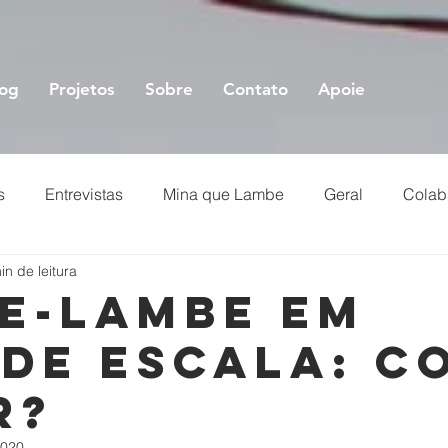
log
Projetos
Sobre
Contato
Apoie
s
Entrevistas
Mina que Lambe
Geral
Colab
in de leitura
e-lambe em
de escala: c
r?
2020