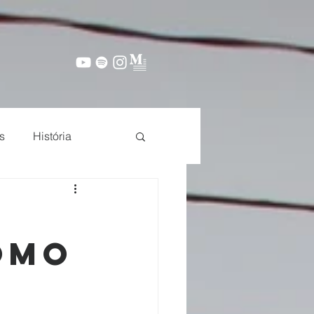
s
História
omo