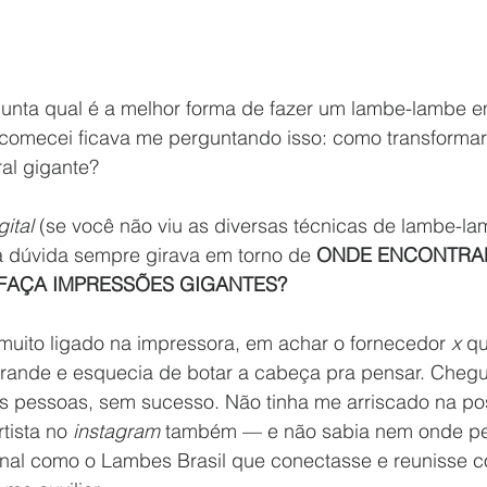
unta qual é a melhor forma de fazer um lambe-lambe 
comecei ficava me perguntando isso: como transforma
l gigante? 
ital 
(se você não viu as diversas técnicas de lambe-l
a dúvida sempre girava em torno de 
ONDE ENCONTRA
FAÇA IMPRESSÕES GIGANTES?
muito ligado na impressora, em achar o fornecedor 
x 
qu
ande e esquecia de botar a cabeça pra pensar. Chegue
 pessoas, sem sucesso. Não tinha me arriscado na pos
tista no 
instagram
 também — e não sabia nem onde pes
nal como o Lambes Brasil que conectasse e reunisse 