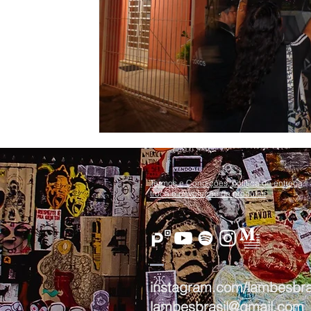
Termos e Condições, política de entrega,
troca e devolução de produtos​
instagram.com/lambesbra
lambesbrasil@gmail.com