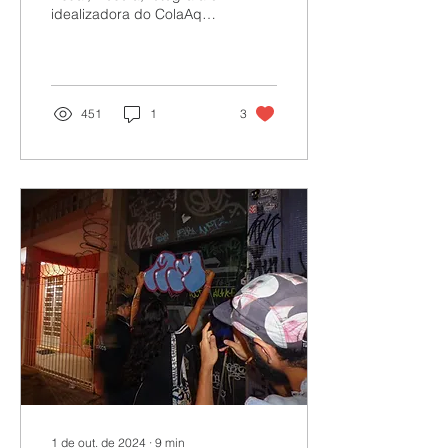
idealizadora do ColaAqui!,
iniciativa que desde 2010,
promove a linguagem dos
colantes
451
1
3
1 de out. de 2024
∙
9
min