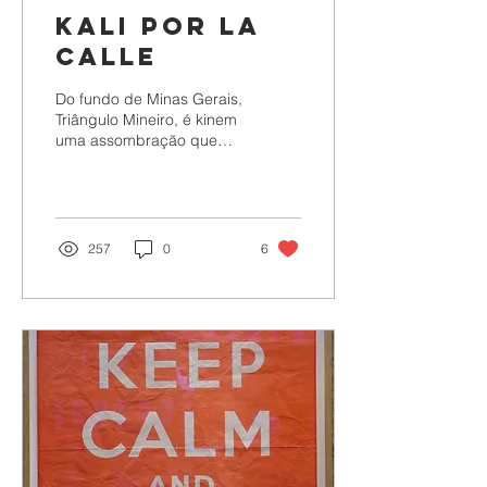
Kali por la
calle
Do fundo de Minas Gerais,
Triângulo Mineiro, é kinem
uma assombração que
paira nas ruas. A Kali foi
acolhida pelo graffiti e
pela Rua
257
0
6