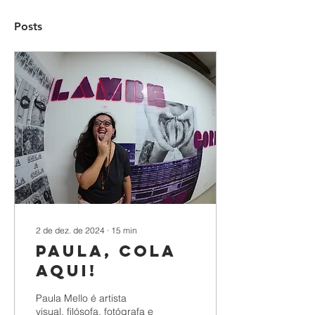
Posts
2 de dez. de 2024
∙
15
min
Paula, cola
aqui!
Paula Mello é artista
visual, filósofa, fotógrafa e