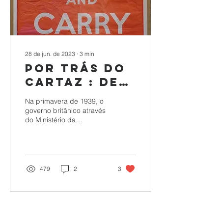
28 de jun. de 2023
∙
3
min
Por trás do
cartaz : de
onde veio o
Na primavera de 1939, o
“Keep Calm
governo britânico através
do Ministério da
and Carry
Informação encomendou
On”?
uma série de três cartazes
de propaganda
479
2
3
Ver mais