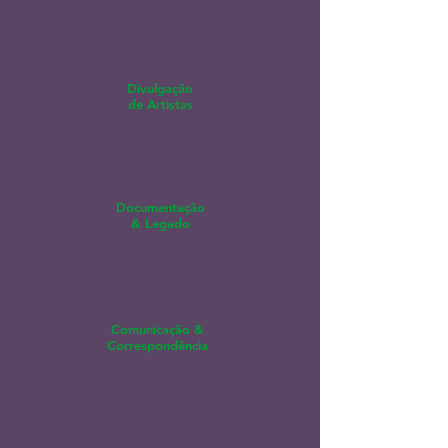
Divulgação
de Artistas
Documentação
& Legado
Comunicação &
Correspondência