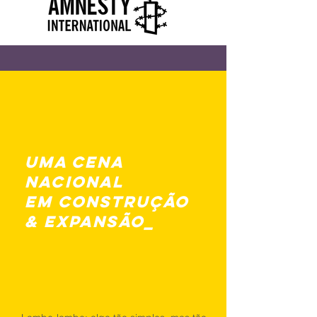
uma CENA
nacional
EM CONSTRUÇÃO
& expansão_