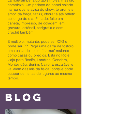
Lambe-lambe: algo tão simples, mas tão
complexo. Um pedaço de papel colado
na rua que te avisa do show, te promete
amor, dá força, faz rir, chorar e até refletir
ao longo do dia. Pintado, feito em
caneta, impresso, de colagem, em
gravura, estêncil, serigrafia e com
crochê também.
É múltiplo, mutante, pode ser XXG e
pode ser PP. Pega uma caixa de fósforo,
uma caixa de luz, ou "caixas" maiores
como casas ou prédios. Está no Rio e
viaja para Recife, Londres, Genebra,
Montevidéu, Berlim, Cairo. É escalável e
vai além das leis da física, porque pode
ocupar centenas de lugares ao mesmo
tempo.
BLOG