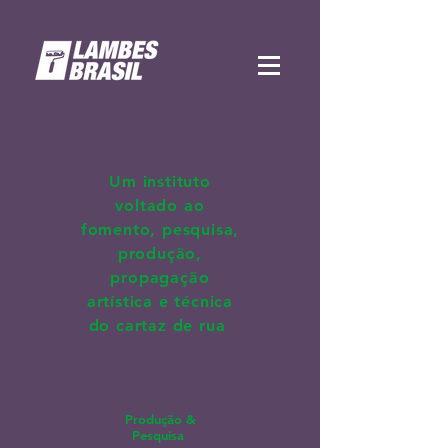
Um instituto
voltado ao
fomento, pesquisa,
produção,
propagação
artística e técnica
do cartaz de rua
Produção &
Pesquisa