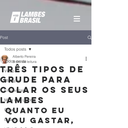
Post
Todos posts
Alberto Pereira
Todos posts
3 min de leitura
Três tipos de
Visão
grude para
Mixtapes
colar os seus
Entrevistas
lambes
Mina que Lambe
Quanto eu 
Geral
vou gastar, 
Colabs