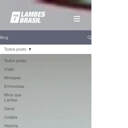
Blog
Todos posts
Todos posts
Visão
Mixtapes
Entrevistas
Mina que
Lambe
Geral
Colabs
História